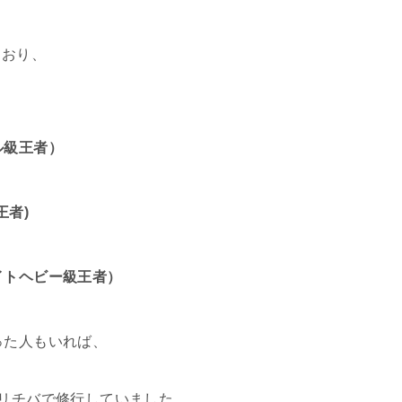
ており、
ル級王者）
王者)
イトヘビー級王者）
った人もいれば、
クリチバで修行していました。