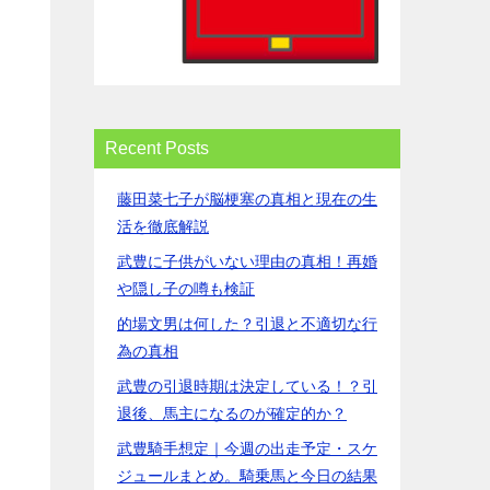
Recent Posts
藤田菜七子が脳梗塞の真相と現在の生
活を徹底解説
武豊に子供がいない理由の真相！再婚
や隠し子の噂も検証
的場文男は何した？引退と不適切な行
為の真相
武豊の引退時期は決定している！？引
退後、馬主になるのが確定的か？
武豊騎手想定｜今週の出走予定・スケ
ジュールまとめ。騎乗馬と今日の結果