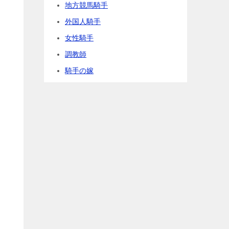
地方競馬騎手
外国人騎手
女性騎手
調教師
騎手の嫁