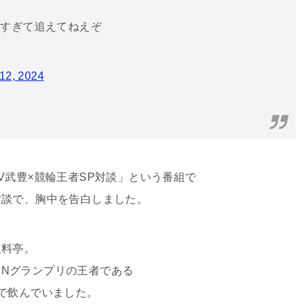
イすぎて追えてねえぞ
12, 2024
V武豊×競輪王者SP対談」という番組で
対談で、胸中を告白しました。
級料亭。
RINグランプリの王者である
で飲んでいました。