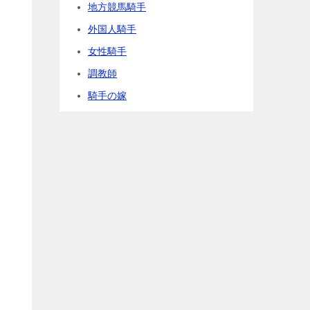
地方競馬騎手
外国人騎手
女性騎手
調教師
騎手の嫁