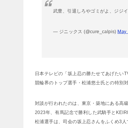
武豊、引退しろやゴミがよ、ジジ
— ジニックス (@cure_calpis)
May 
日本テレビの「坂上忍の勝たせてあげたいT
競輪界のトップ選手・松浦悠士氏との特別
対談が行われたのは、東京・築地にある高
2023年、有馬記念で勝利した武騎手とKEI
松浦選手は、司会の坂上忍さんをふくめ3人