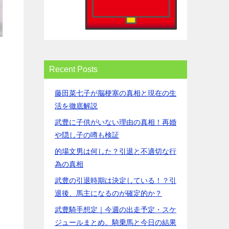
Recent Posts
藤田菜七子が脳梗塞の真相と現在の生
活を徹底解説
武豊に子供がいない理由の真相！再婚
や隠し子の噂も検証
的場文男は何した？引退と不適切な行
為の真相
武豊の引退時期は決定している！？引
退後、馬主になるのが確定的か？
武豊騎手想定｜今週の出走予定・スケ
ジュールまとめ。騎乗馬と今日の結果