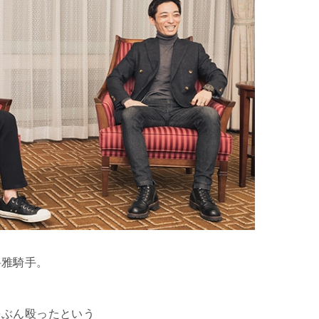
将雅騎手。
をぶん殴ったという