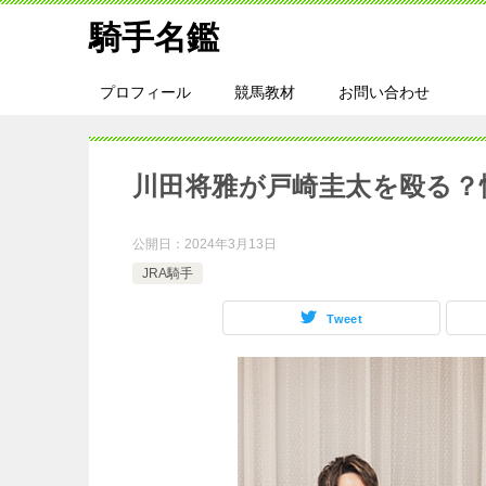
騎手名鑑
プロフィール
競馬教材
お問い合わせ
川田将雅が戸崎圭太を殴る？
公開日：
2024年3月13日
JRA騎手
Tweet