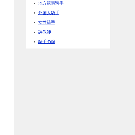
地方競馬騎手
外国人騎手
女性騎手
調教師
騎手の嫁