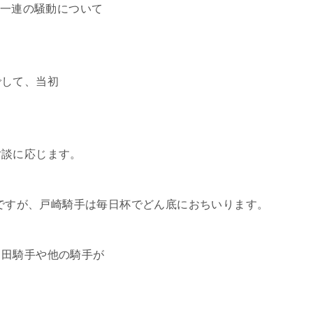
、一連の騒動について
でして、当初
対談に応じます。
人ですが、戸崎騎手は毎日杯でどん底におちいります。
川田騎手や他の騎手が