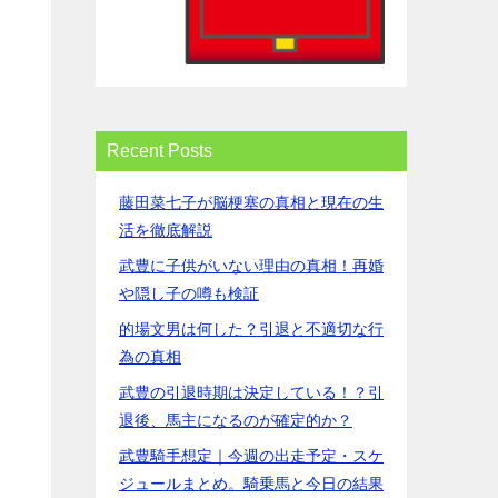
Recent Posts
藤田菜七子が脳梗塞の真相と現在の生
活を徹底解説
武豊に子供がいない理由の真相！再婚
や隠し子の噂も検証
的場文男は何した？引退と不適切な行
為の真相
武豊の引退時期は決定している！？引
退後、馬主になるのが確定的か？
武豊騎手想定｜今週の出走予定・スケ
ジュールまとめ。騎乗馬と今日の結果