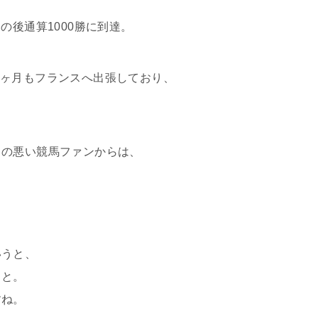
の後通算1000勝に到達。
での7ヶ月もフランスへ出張しており、
口の悪い競馬ファンからは、
。
いうと、
こと。
すね。