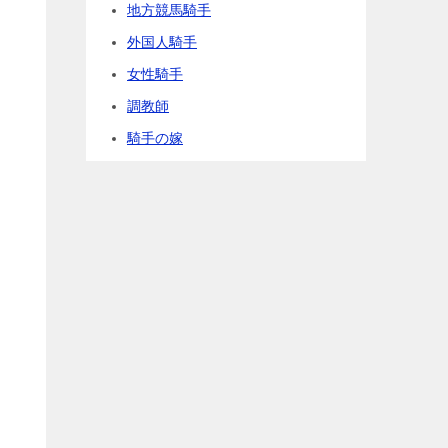
地方競馬騎手
外国人騎手
女性騎手
調教師
騎手の嫁