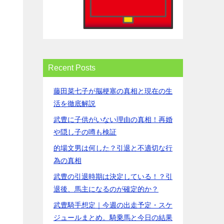
Recent Posts
藤田菜七子が脳梗塞の真相と現在の生
活を徹底解説
武豊に子供がいない理由の真相！再婚
や隠し子の噂も検証
的場文男は何した？引退と不適切な行
為の真相
武豊の引退時期は決定している！？引
退後、馬主になるのが確定的か？
武豊騎手想定｜今週の出走予定・スケ
ジュールまとめ。騎乗馬と今日の結果