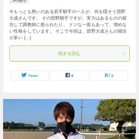
JRA騎手
今もっとも勢いのある若手騎手の一人が、何を隠そう団野
大成さんです。 その団野騎手ですが、実力はあるものの寝
坊して調教師に怒られたり、 ドジな一面もあって、憎めな
い性格をしています。 そこで今回は、団野大成さんの寝坊
が多い […]
続きを読む
Tweet
0
0