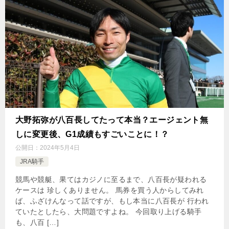
大野拓弥が八百長してたって本当？エージェント無
しに変更後、G1成績もすごいことに！？
公開日：
2024年5月4日
JRA騎手
競馬や競艇、果てはカジノに至るまで、八百長が疑われる
ケースは 珍しくありません。 馬券を買う人からしてみれ
ば、ふざけんなって話ですが、もし本当に八百長が 行われ
ていたとしたら、大問題ですよね。 今回取り上げる騎手
も、八百 […]