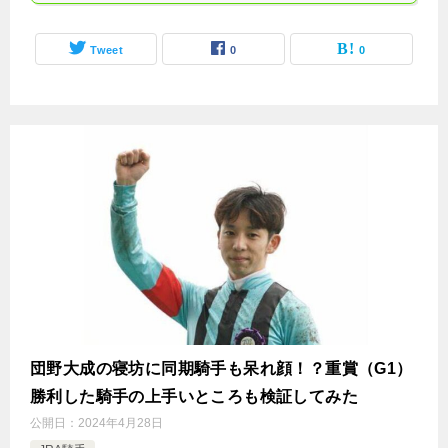
Tweet
0
0
団野大成の寝坊に同期騎手も呆れ顔！？重賞（G1）
勝利した騎手の上手いところも検証してみた
公開日：
2024年4月28日