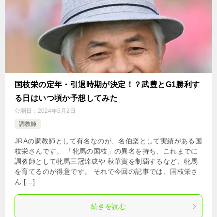
国枝栄の定年・引退時期が決定！？武豊とG1勝利す
る日はいつ頃か予想してみた
公開日：
2024年5月2日
調教師
JRAの調教師として有名なのが、名伯楽として実績がある国
枝栄さんです。 「牝馬の国枝」の異名を持ち、これまでに
調教師として牝馬三冠達成や 秋華賞を制覇するなど、牝馬
を育てるのが得意です。 それで今回の記事では、国枝栄さ
ん […]
続きを読む