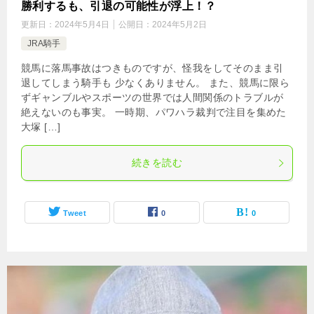
勝利するも、引退の可能性が浮上！？
更新日：
2024年5月4日
公開日：
2024年5月2日
JRA騎手
競馬に落馬事故はつきものですが、怪我をしてそのまま引
退してしまう騎手も 少なくありません。 また、競馬に限ら
ずギャンブルやスポーツの世界では人間関係のトラブルが
絶えないのも事実。 一時期、パワハラ裁判で注目を集めた
大塚 […]
続きを読む
Tweet
0
0