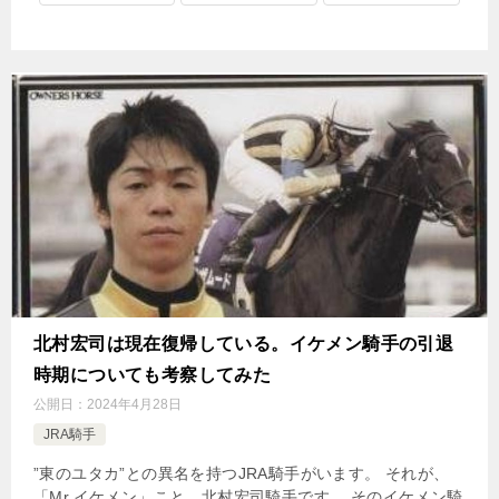
北村宏司は現在復帰している。イケメン騎手の引退
時期についても考察してみた
公開日：
2024年4月28日
JRA騎手
”東のユタカ”との異名を持つJRA騎手がいます。 それが、
「Mr.イケメン」こと、北村宏司騎手です。 そのイケメン騎