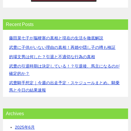
Recent Posts
藤田菜七子が脳梗塞の真相と現在の生活を徹底解説
武豊に子供がいない理由の真相！再婚や隠し子の噂も検証
的場文男は何した？引退と不適切な行為の真相
武豊の引退時期は決定している！？引退後、馬主になるのが
確定的か？
武豊騎手想定｜今週の出走予定・スケジュールまとめ。騎乗
馬と今日の結果速報
Archives
2025年6月